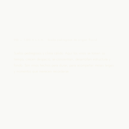
Luján de Cuyo
900 — 1.050 m s.n.m. · Suelos pedregosos de origen fluvial
Suelos pedregosos y clima cálido. Aquí los vinos se toman su
tiempo, crecen despacio, se concentran, desarrollan estructura y
fondo. Son vinos hechos para durar, para acompañar mesas largas
y momentos que merecen recordarse.