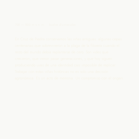
Cruz de Piedra Maipú
700 — 800 m s.n.m. · Suelos aluvionales
En Cruz de Piedra conservamos las viñas antiguas: algunas cepas
centenarias que sobrevivieron a la plaga de la filoxera cuando el
resto del mundo debía replantarse de cero. Son vides que
crecieron, que vieron pasar generaciones, y que hoy siguen
produciendo uvas de una identidad casi imposible de replicar.
Trabajar con estas viñas históricas no es solo una decisión
agronómica. Es un acto de memoria. Un compromiso con el origen.