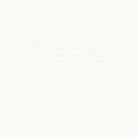
Valle de Uco
1.200 — 1.540 m s.n.m. · Amplitud térmica pronunciada
Subir al Valle de Uco es entrar a otro Mendoza. El aire es más frío,
las noches más largas, la diferencia entre el calor del día y el
frescor de la madrugada puede superar los veinte grados. En ese
contraste extremo, las uvas maduran despacio, acumulan
complejidad y conservan una acidez vibrante que les da vida y
tensión.