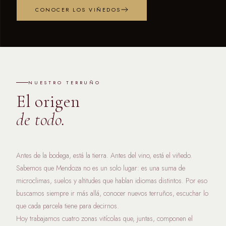
CONOCER LOS VIÑEDOS
NUESTRO TERRUÑO
El origen
de todo.
Antes de la bodega, está la tierra. Antes del vino, está el viñedo.
Sabemos que Mendoza no es un solo lugar: es una suma de
microclimas, suelos y altitudes que hablan idiomas distintos. Por eso
buscamos siempre ir más allá, conocer nuevos terruños, escuchar lo
que cada parcela tiene para decirnos.
Hoy trabajamos cuatro zonas vitícolas que, juntas, componen el