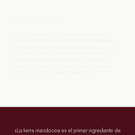
Este de Mendoza
600 — 700 m s.n.m. · Zona árida
En el Este de Mendoza, la vid crece contra todo pronóstico. El
clima es árido, las condiciones son extremas. Pero es exactamente
esa adversidad la que obliga a la planta a esforzarse, a
profundizar sus raíces, a concentrar todo su potencial en cada
racimo. Los vinos que nacen aquí tienen un carácter directo,
auténtico, sin artificios. Son el reflejo fiel de una tierra que no
cede, y de un equipo que aprendió a escucharla.
«La tierra mendocina es el primer ingrediente de