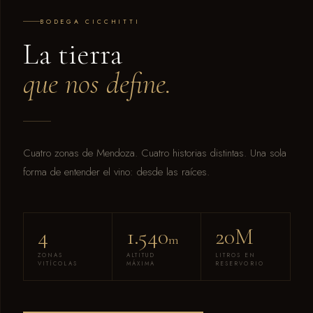
BODEGA CICCHITTI
La tierra
que nos define.
Cuatro zonas de Mendoza. Cuatro historias distintas. Una sola
forma de entender el vino: desde las raíces.
4
1.540
20M
m
ZONAS
ALTITUD
LITROS EN
VITÍCOLAS
MÁXIMA
RESERVORIO