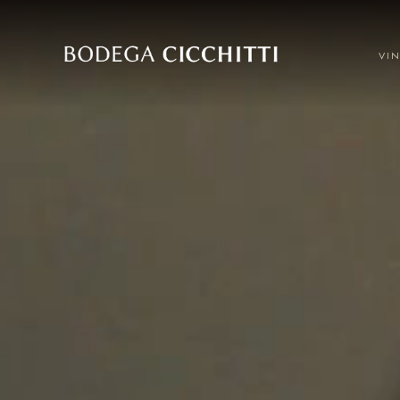
VI
EMBLEMA
EDICIÓN
LIMITADA
MALBEC
MALBEC
CABERNET
SAUVIGNON
VER TODOS LOS VINOS
VER TODOS LOS ESPUMANTES