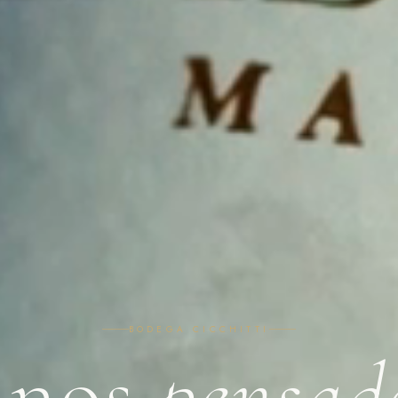
BODEGA CICCHITTI
inos
pensad