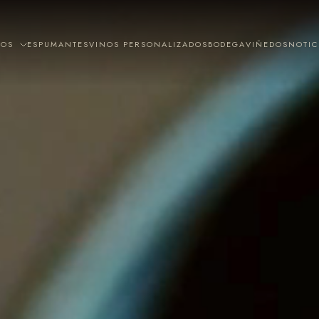
NOS
ESPUMANTES
VINOS PERSONALIZADOS
BODEGA
VIÑEDOS
NOTIC
GRAN
BLEND
COLECCIÓN
RESERVA
CABERNET FRANC
MALBEC
& CABERNET
MALBEC
CABERNET
SAUVIGNON
SAUVIGNON
MALBEC,
SANGIOVESE
CABERNET
MERLOT
SAUVIGNON &
+ 6 MÁS
MERLOT
SUPERTERRA